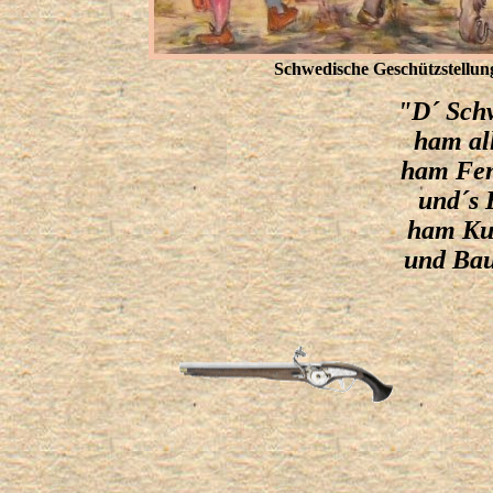
Schwedische Geschützstellun
"D´ Sch
ham al
ham Fen
und´s 
ham Kug
und Bau